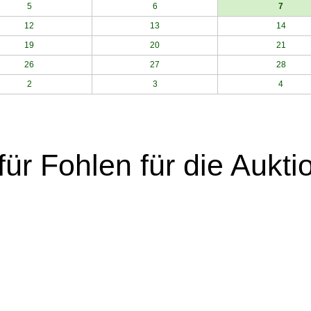
5
6
7
12
13
14
19
20
21
26
27
28
2
3
4
ür Fohlen für die Aukti