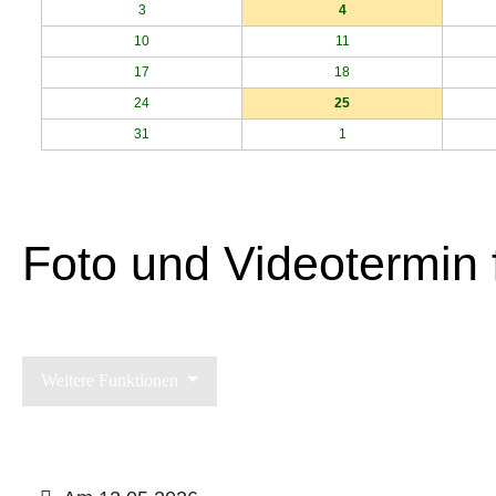
3
4
10
11
17
18
24
25
31
1
Foto und Videotermin f
Weitere Funktionen