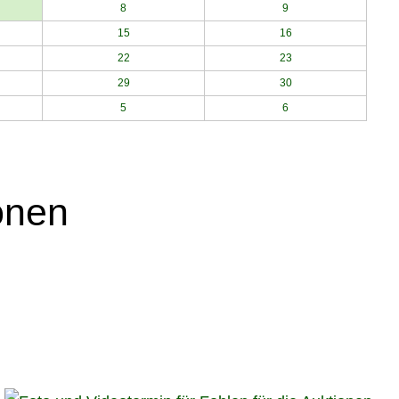
8
9
15
16
22
23
29
30
5
6
onen