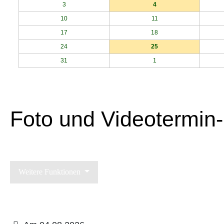
3
4
10
11
17
18
24
25
31
1
Foto und Videotermin-
Weitere Funktionen