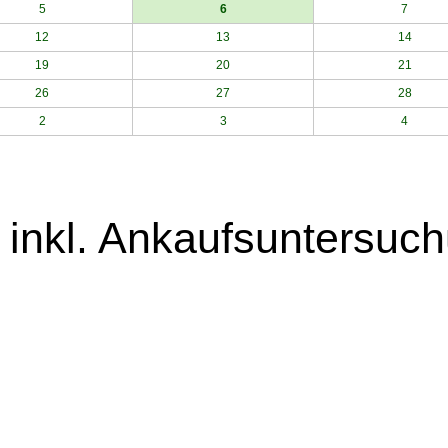
5
6
7
12
13
14
19
20
21
26
27
28
2
3
4
 inkl. Ankaufsuntersuc