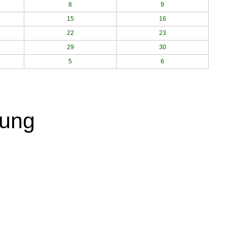
8
9
15
16
22
23
29
30
5
6
hung