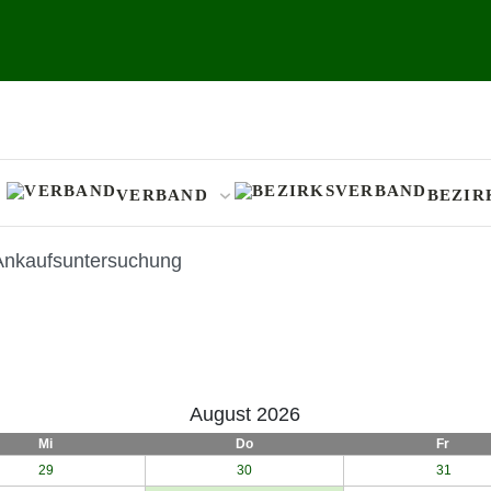
VERBAND
BEZIR
 Ankaufsuntersuchung
August 2026
Mi
Do
Fr
29
30
31