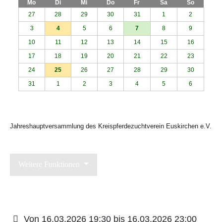
Mo
Di
Mi
Do
Fr
Sa
So
27
28
29
30
31
1
2
3
4
5
6
7
8
9
10
11
12
13
14
15
16
17
18
19
20
21
22
23
24
25
26
27
28
29
30
31
1
2
3
4
5
6
Jahreshauptversammlung des Kreispferdezuchtverein Euskirchen e.V.
Weitere Funktionen
Von 16.03.2026 19:30 bis 16.03.2026 23:00