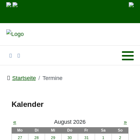
Startseite
Termine
Kalender
«
August 2026
»
Mo
Di
Mi
Do
Fr
Sa
So
27
28
29
30
31
1
2