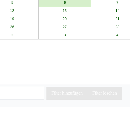
5
6
7
12
13
14
19
20
21
26
27
28
2
3
4
Filter hinzufügen
Filter löschen