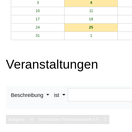
3
4
10
11
17
18
24
25
31
1
Veranstaltungen
Beschreibung
ist
Kategorie
ist
Westfälisches Pferdestammbuch e.V.