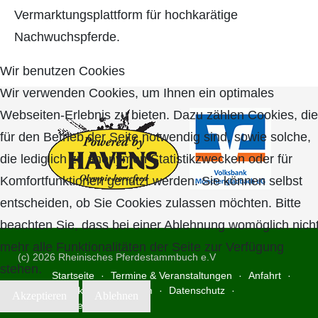
Vermarktungsplattform für hochkarätige
Nachwuchspferde.
Wir benutzen Cookies
Wir verwenden Cookies, um Ihnen ein optimales
Webseiten-Erlebnis zu bieten. Dazu zählen Cookies, die
für den Betrieb der Seite notwendig sind, sowie solche,
die lediglich zu anonymen Statistikzwecken oder für
Komfortfunktionen genutzt werden. Sie können selbst
entscheiden, ob Sie Cookies zulassen möchten. Bitte
beachten Sie, dass bei einer Ablehnung womöglich nich
mehr alle Funktionalitäten der Seite zur Verfügung
(c) 2026 Rheinisches Pferdestammbuch e.V
stehen.
Startseite
Termine & Veranstaltungen
Anfahrt
Kontakt
Impressum
Datenschutz
Akzeptieren
Ablehnen
Cookie-Einstellungen