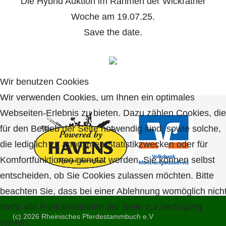
Die Hybrid Auktion im Rahmen der Wickrather
Woche am 19.07.25.
Save the date.
Wir benutzen Cookies
Wir verwenden Cookies, um Ihnen ein optimales
Webseiten-Erlebnis zu bieten. Dazu zählen Cookies, die
für den Betrieb der Seite notwendig sind, sowie solche,
die lediglich zu anonymen Statistikzwecken oder für
Komfortfunktionen genutzt werden. Sie können selbst
entscheiden, ob Sie Cookies zulassen möchten. Bitte
beachten Sie, dass bei einer Ablehnung womöglich nich
mehr alle Funktionalitäten der Seite zur Verfügung
(c) 2026 Rheinisches Pferdestammbuch e.V
stehen.