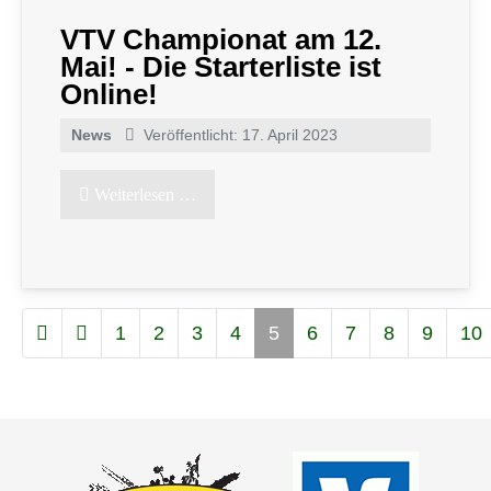
VTV Championat am 12.
Mai! - Die Starterliste ist
Online!
News
Veröffentlicht: 17. April 2023
Weiterlesen …
1
2
3
4
5
6
7
8
9
10
Seite 5 von 12